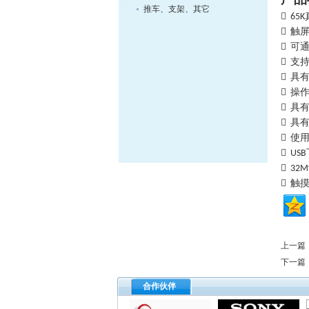
推车、支架、其它

65K
触

可

支

具

操

具

具

使


USB

32M
触

上一篇
下一篇
合作伙伴