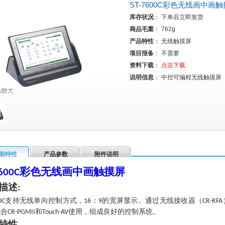
ST-7600C彩色无线画中画
库存状况
： 下单后立即发货
商品毛重
： 762g
产品特性
： 无线触摸屏
项目报备
： 不需要
资料下载
：
点击下载
说明信息
： 中控可编程无线触摸屏
能特性
产品参数
附件说明
彩色无线画中画触摸屏
600C
描述
:
支持无线单向控制方式，
：
的宽屏显示。通过无线接收器（
0C
16
9
CR-RFA
配合
和
使用，组成良好的控制系统。
CR-PGMII
Touch-AV
特性