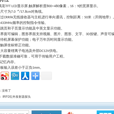
真彩
显示屏
触屏解析度
×
像素，
：
的宽屏显示。
TFT LCD
,
800
480
16
9
屏尺寸为
〞
对角线。
7.0
/17.8cm
通过
无线接收器与主机进行单向通讯，控制距离：
米（开阔地带）
CRRFA
50
持
频率的控制指令传输。
433MHz
有跳页和子页显示功能及中英文显示功能。
作界面可编辑，图形界面支持视频、图片、图形、文字、
按键。声音可
3D
有待机屏幕保护功能；电子万年历时间显示功能。
有触屏坐标矫正功能。
用大容量锂离子电池及外部
供电。
DC12V
下载数据准确可靠，可用于传输用户工程。
记忆内存。
摸板输入误差小于正负
。
1mm
：没有了
：
IRP2红外发射器探头