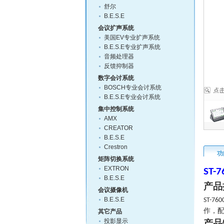
舒尔
B.E.S.E
会议扩声系统
美国EV专业扩声系统
B.E.S.E专业扩声系统
音频处理器
反馈抑制器
数字会讨系统
BOSCH专业会讨系统
B.E.S.E专业会讨系统
集中控制系统
AMX
CREATOR
B.E.S.E
Crestron
功
矩阵切换系统
EXTRON
ST-7
B.E.S.E
产品
会议摄像机
B.E.S.E
ST-760
作，
其它产品
投影显示
产品