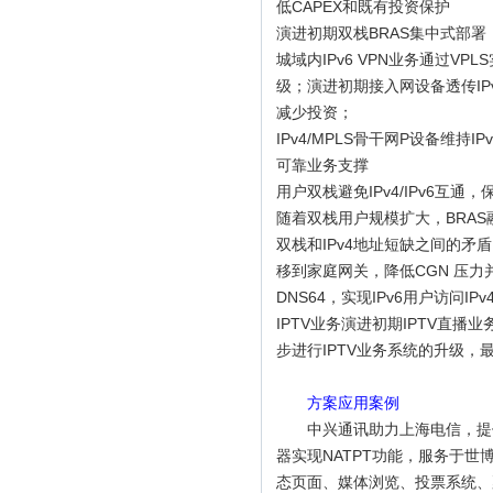
低CAPEX和既有投资保护
演进初期双栈BRAS集中式部署，现
城域内IPv6 VPN业务通过VP
级；演进初期接入网设备透传IPv6
减少投资；
IPv4/MPLS骨干网P设备维持
可靠业务支撑
用户双栈避免IPv4/IPv6互通
随着双栈用户规模扩大，BRAS融合D
双栈和IPv4地址短缺之间的矛盾
移到家庭网关，降低CGN 压力并
DNS64，实现IPv6用户访问IP
IPTV业务演进初期IPTV直播
步进行IPTV业务系统的升级，
方案应用案例
中兴通讯助力上海电信，提供上海世
器实现NATPT功能，服务于世
态页面、媒体浏览、投票系统、